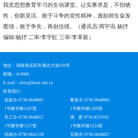
我党思想教育学习的生动课堂。让实事求是，不怕牺
牲，创新灵活、敢于斗争的党性精神，激励师生奋发
图强，敢于争先，再创佳绩。（通讯员/周宇讯 杨抒
编辑/杨抒 二审/李宇虹 三审/李革新）
地址：湖南省岳阳市湘北大道439号
邮编：414006
E-mail：nhxy@hnist.edu.cn
联系我们：
党政办 0730-8648881
教务办 0730-8648845
1号教学楼1207室
1号教学楼1209室
学工办 0730-8648827
团 委 0730-8337692
1号教学楼1227室
1号教学楼1224室
招就办 0730-8641538
后勤办 0730-8648827