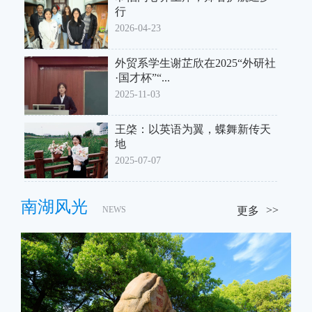
行
2026-04-23
外贸系学生谢芷欣在2025“外研社
·国才杯”“...
2025-11-03
王棨：以英语为翼，蝶舞新传天
地
2025-07-07
南湖风光
NEWS
更多