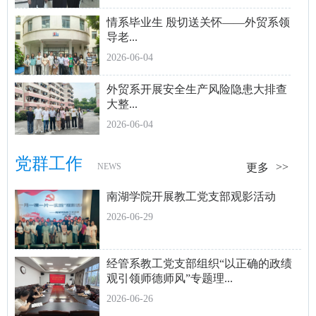
情系毕业生 殷切送关怀——外贸系领
导老...
2026-06-04
外贸系开展安全生产风险隐患大排查
大整...
2026-06-04
党群工作
NEWS
更多
南湖学院开展教工党支部观影活动
2026-06-29
经管系教工党支部组织“以正确的政绩
观引领师德师风”专题理...
2026-06-26