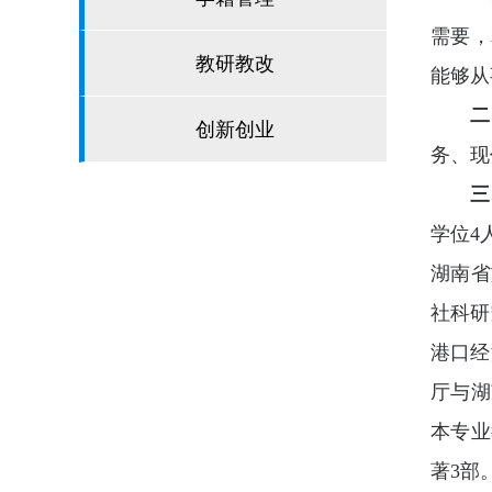
需要，
教研教改
能够从
二
创新创业
务、现
三
学位4
湖南省
社科研
港口经
厅与湖
本专业
著3部